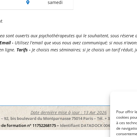
samedi
nt
ea sont ouverts aux psychothérapeutes qui le souhaitent, sous réserve 
Email -
Utilisez l'email que vous nous avez communiqué; si nous n'avon
en ligne.
Tarifs -
Je choisis mes séminaires; si je choisis un tarif réduit, j
Pour offrir 
Date dernière mise à jour : 13 Avr 2026
cookies pour
– 92, bis boulevard du Montparnasse 75014 Paris – Tél. + 33 (0)6 02 18 80 
à ces techn
 de formation n° 11752268175 –
Identifiant DATADOCK 0043976
– SIREN 
de navigatio
consentement