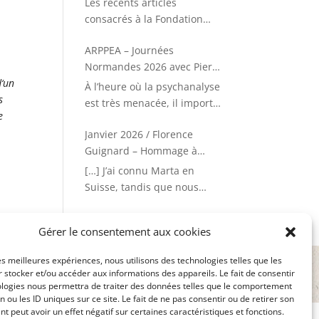
individuelles, de groupe, de
Les récents articles
familles, abord corporel
consacrés à la Fondation
répondent à des besoins
Vallée et la fermeture
cliniques. Cet ouvrage
ARPPEA – Journées
précipitée de ses quatre
témoigne de la variété et la
Normandes 2026 avec Pierre
unités d’hospitalisation
créativité de la psychanalyse
d‘un
Delion
pédopsychiatrique appellent
À l’heure où la psychanalyse
s
une réponse mesurée mais
est très menacée, il importe
e
ferme de la SEPEA, d’autant
de rappeler son rôle
que cela a suscité une
Janvier 2026 / Florence
éminent dans la
campagne de remise en
Guignard – Hommage à
transformation civilisatrice
cause de la pédopsychiatrie
Marta Badoni
des établissements de soins,
[…] J’ai connu Marta en
humaine et pas seulement
en approfondissant les
Suisse, tandis que nous
scientifique. Oui, les
formes de transferts dans
étions toutes deux dans les
enfants hospitalisés doivent
l’institution, notamment en
débuts de notre formation
Gérer le consentement aux cookies
être protégés de toute
ce qui concerne les
« psy » : en psychiatrie pour
pratique attentatoire à leur
pathologies archaïques.)
elle, en psychologie clinique
les meilleures expériences, nous utilisons des technologies telles que les
dignité. Les témoignages de
pour moi. Nous avons suivi
 stocker et/ou accéder aux informations des appareils. Le fait de consentir
39 –
Contact
–
Mentions légales
souffrance méritent d’être
des enseignements
ologies nous permettra de traiter des données telles que le comportement
402703284 –
entendus et les enquêtes en
n ou les ID uniques sur ce site. Le fait de ne pas consentir ou de retirer son
communs – notamment
 peut avoir un effet négatif sur certaines caractéristiques et fonctions.
cours sont nécessaires. Mais
celui, inoubliable, de Julian