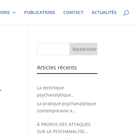
IONS
PUBLICATIONS
CONTACT
ACTUALITÉS
Articles récents
-
La technique
psychanalytique
aujourd’hui.
La pratique psychanalytique
contemporaine a
considérablement évolué
À PROPOS DES ATTAQUES
depuis sa fondation.
SUR LA PSYCHANALYSE
Psychothérapies diverses,
PARUES DANS LA PRESSE