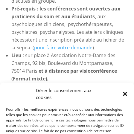
discutés en groupe.
Pré-requis : l
es conférences sont ouvertes aux
praticiens du soin et aux étudiants,
aux
psychologues cliniciens, psychothérapeutes,
psychiatres, psychanalystes. Les ateliers cliniques
nécessitent une inscription préalable au fichier de
la Sepea. (
pour faire votre demande
).
Lieu
: sur place à Association Notre-Dame des
Champs, 92 bis, Boulevard du Montparnasse,
75014 Paris
et à distance par visioconférence
(Format mixte).
Accessibilité aux personnes à mobilité réduite
:
Gérer le consentement aux
Accessible aux personnes à mobilité réduite. Merci
cookies
d’indiquer en amont toute autre situation de
handicap à
association@sepea.fr
. Nous étudierons
Pour offrir les meilleures expériences, nous utilisons des technologies
telles que les cookies pour stocker et/ou accéder aux informations des
les possibilités d’adaptation ou de contact
appareils. Le fait de consentir à ces technologies nous permettra de
partenaires.
traiter des données telles que le comportement de navigation ou les ID
uniques sur ce site. Le fait de ne pas consentir ou de retirer son