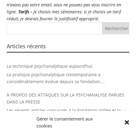
n'avons pas votre email, vous ne pouvez pas vous inscrire en
ligne.
Tarifs -
Je choisis mes séminaires; si je choisis un tarif
réduit, je devrais fournir le justificatif approprié.
Articles récents
La technique psychanalytique aujourd’hui.
La pratique psychanalytique contemporaine a
considérablement évolué depuis sa fondation.
Psychothérapies diverses, individuelles, de groupe, de
À PROPOS DES ATTAQUES SUR LA PSYCHANALYSE PARUES
familles, abord corporel répondent à des besoins cliniques.
DANS LA PRESSE
Cet ouvrage témoigne de la variété et la créativité de la
psychanalyse
Les récents articles consacrés à la Fondation Vallée et la
fermeture précipitée de ses quatre unités d’hospitalisation
Gérer le consentement aux
pédopsychiatrique appellent une réponse mesurée mais
cookies
ARPPEA – Journées Normandes 2026 avec Pierre Delion
ferme de la SEPEA, d’autant que cela a suscité une