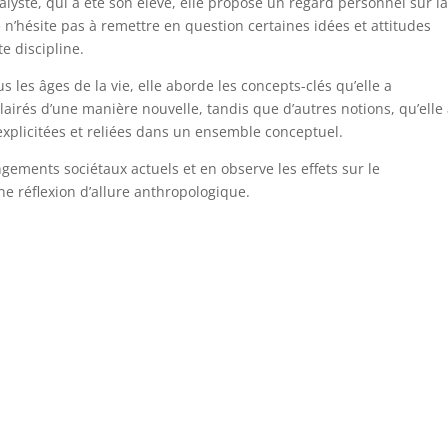
lyste, qui a été son élève, elle propose un regard personnel sur la
n’hésite pas à remettre en question certaines idées et attitudes
e discipline.
s les âges de la vie, elle aborde les concepts-clés qu’elle a
airés d’une manière nouvelle, tandis que d’autres notions, qu’elle
i explicitées et reliées dans un ensemble conceptuel.
angements sociétaux actuels et en observe les effets sur le
 réflexion d’allure anthropologique.