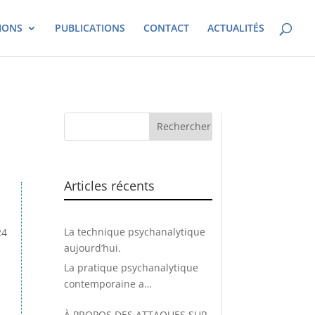
IONS
PUBLICATIONS
CONTACT
ACTUALITÉS
Articles récents
La technique psychanalytique
24
aujourd’hui.
La pratique psychanalytique
contemporaine a
considérablement évolué
À PROPOS DES ATTAQUES SUR