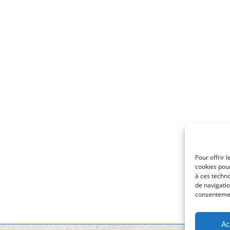
Pour offrir 
cookies pour
à ces techn
de navigatio
consentement
Ac