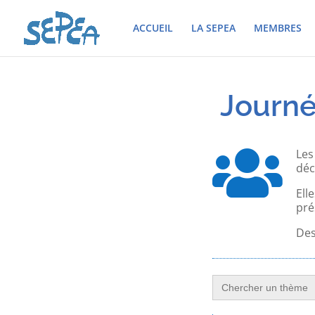
ACCUEIL
LA SEPEA
MEMBRES
Journé
Les
déc
Ell
pré
Des
Search
for: