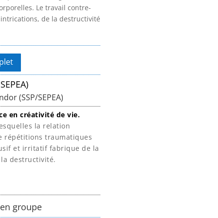
porelles. Le travail contre-
trications, de la destructivité
plet
 SEPEA)
ndor (SSP/SEPEA)
e en créativité de vie.
squelles la relation
de répétitions traumatiques
usif et
irritatif fabrique
de la
a destructivité.
s en groupe