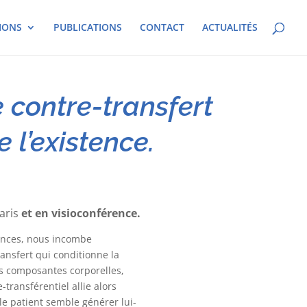
IONS
PUBLICATIONS
CONTACT
ACTUALITÉS
contre-transfert
e l’existence.
aris
et e
n visioconférence.
tences, nous incombe
ransfert qui conditionne la
rs composantes corporelles,
ransférentiel allie alors
 le patient semble générer lui-