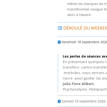
même les marques du trag
transférentiel navigue b
alors à l’œuvre.
DÉROULÉ DU WEEKE
Vendredi 18 septembre 202
Les perles de séances ave
En présentant quelques « 
transféro- contre-transfé
morbides, nous
verrons 
nacre- peut guider les an
Julia Flore Alibert.
Psychanalyste, Pédopsych
Samedi 19 septembre 2026 :