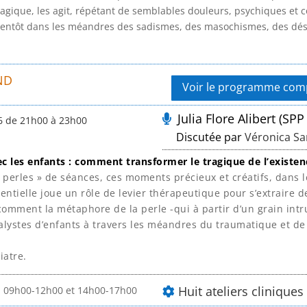
ique, les agit, répétant de semblables douleurs, psychiques et cor
ientôt dans les méandres des sadismes, des masochismes, des désin
ND
Voir le programme com
Julia Flore Alibert (SPP
6 de 21h00 à 23h00
Discutée par
Véronica Sa
c les enfants : comment transformer le tragique de l’existenc
perles » de séances, ces moments précieux et créatifs, dans le
rentielle joue un rôle de levier thérapeutique pour s’extraire 
comment la métaphore de la perle -qui à partir d’un grain intr
alystes d’enfants à travers les méandres du traumatique et de l
iatre.
Huit ateliers clinique
 09h00-12h00 et 14h00-17h00