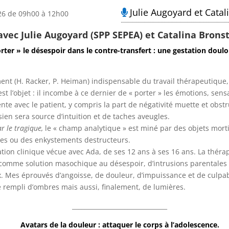
Julie Augoyard et
Catal
6 de 09h00 à 12h00
 avec
Julie Augoyard (SPP SEPEA) et
Catalina Bronst
rter » le désespoir dans le contre-transfert : une gestation doul
ment (H. Racker, P. Heiman) indispensable du travail thérapeutiqu
st l’objet : il incombe à ce dernier de « porter » les émotions, se
te avec le patient, y compris la part de négativité muette et obstru
e sien sera source d’intuition et de taches aveugles.
r le tragique,
le « champ analytique » est miné par des objets morti
ques ou des enkystements destructeurs.
tion clinique vécue avec Ada, de ses 12 ans à ses 16 ans. La thérapi
 comme solution masochique au désespoir, d’intrusions parentales 
 Mes éprouvés d’angoisse, de douleur, d’impuissance et de culpabil
 rempli d’ombres mais aussi, finalement, de lumières.
_______________________________
Avatars de la douleur : attaquer le corps à l’adolescence.