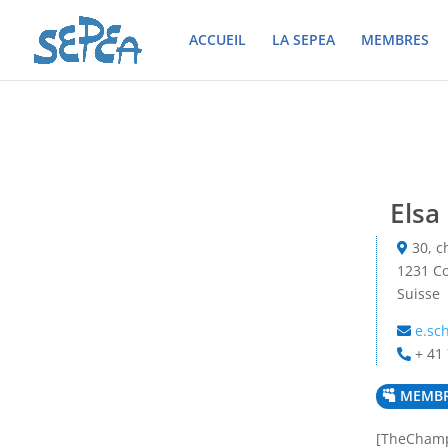
ACCUEIL
LA SEPEA
MEMBRES
Elsa
30, c
1231 C
Suisse
e.sch
+ 41 
MEMBR
[TheChamp-