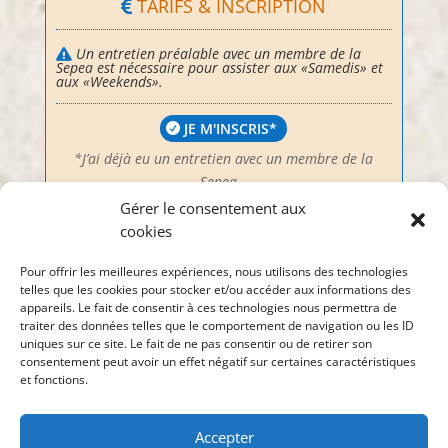
TARIFS & INSCRIPTION
Un entretien préalable avec un membre de la
Sepea est nécessaire pour assister aux «Samedis» et
aux «Weekends».
JE M'INSCRIS*
*J’ai déjà eu un entretien avec un membre de la
Sepea…
Gérer le consentement aux
cookies
JE CONTACTE LE SECRÉTARIAT**
**J’ai besoin d’un entretien avec un membre…
Pour offrir les meilleures expériences, nous utilisons des technologies
telles que les cookies pour stocker et/ou accéder aux informations des
appareils. Le fait de consentir à ces technologies nous permettra de
LISTE DES "SAMEDIS"
traiter des données telles que le comportement de navigation ou les ID
uniques sur ce site. Le fait de ne pas consentir ou de retirer son
Prochains Samedis et Archive
s
consentement peut avoir un effet négatif sur certaines caractéristiques
et fonctions.
UNE QUESTION ?
+
33 (0)6 02 18 80 39
Accepter