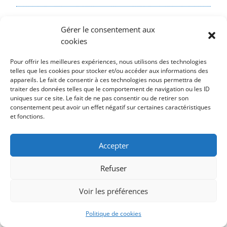
Gérer le consentement aux
cookies
Pour offrir les meilleures expériences, nous utilisons des technologies
telles que les cookies pour stocker et/ou accéder aux informations des
Date dernière mise à jour : 09 Mai 2023
appareils. Le fait de consentir à ces technologies nous permettra de
Copyright © Sepea – 2012-2022 – 92, bis boulevard du Montparnasse 75014 Paris – Tél. + 33
traiter des données telles que le comportement de navigation ou les ID
(0)6 02 18 80 39 –
Contact
–
Mentions légales
uniques sur ce site. Le fait de ne pas consentir ou de retirer son
Organisme de formation n° 11752268175 –
Identifiant DATADOCK 0043976
– SIREN
consentement peut avoir un effet négatif sur certaines caractéristiques
402703284 –
et fonctions.
Accepter
Refuser
Voir les préférences
Politique de cookies