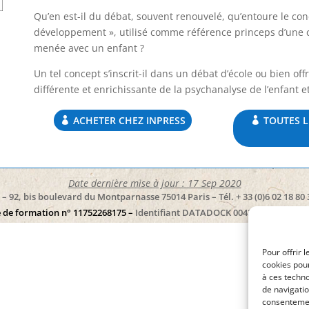
Qu’en est-il du débat, souvent renouvelé, qu’entoure le con
développement », utilisé comme référence princeps d’une 
menée avec un enfant ?
Un tel concept s’inscrit-il dans un débat d’école ou bien offr
différente et enrichissante de la psychanalyse de l’enfant et
ACHETER CHEZ INPRESS
TOUTES L
Date dernière mise à jour : 17 Sep 2020
– 92, bis boulevard du Montparnasse 75014 Paris – Tél. + 33 (0)6 02 18 80 
 de formation n° 11752268175 –
Identifiant DATADOCK 0043976
– SIREN 
Pour offrir 
cookies pour
à ces techn
de navigatio
consentement