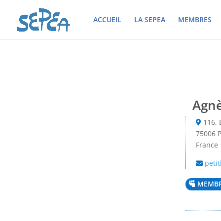
ACCUEIL
LA SEPEA
MEMBRES
Agnè
116, 
75006 P
France
petit
MEMBR