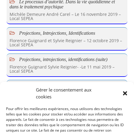
Le processus d’autorité. Dans la vie quotidienne et
dans le traitement psychique
Michèle Demeure André Carel – Le 16 novembre 2019 –
Local SEPEA
Projections, Introjections, Identifications
Florence Guignard et Sylvie Reignier – 12 octobre 2019 –
Local SEPEA
Projections, introjections, identifications (suite)
Florence Guignard Sylvie Reignier- -Le 11 mai 2019 –
Local SEPEA
La dimension thérapeutique des tests psychologiques
Gérer le consentement aux
Le 15 juin 2019 Samedi à Paris LES SAMEDIS DE LA SEPEA
cookies
Voir tous les Samedis lieu 92bis Bd du Montparnasse,
75014 Paris Note : les «Weekends» et les...
Pour offrir les meilleures expériences, nous utilisons des technologies
telles que les cookies pour stocker et/ou accéder aux informations des
Projections, introjections, identifications
appareils. Le fait de consentir à ces technologies nous permettra de
Le 30 mars 2019 Samedi à Paris LES SAMEDIS DE LA
traiter des données telles que le comportement de navigation ou les ID
SEPEA Voir tous les Samedis lieu 92bis Bd du
uniques sur ce site. Le fait de ne pas consentir ou de retirer son
Montparnasse, 75014 Paris Note : les «Weekends» et